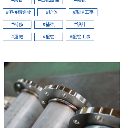
募集要項
#溶接構造物
#炉体
#現場工事
#補修
#補強
#設計
#運搬
#配管
#配管工事
お問い合わせ