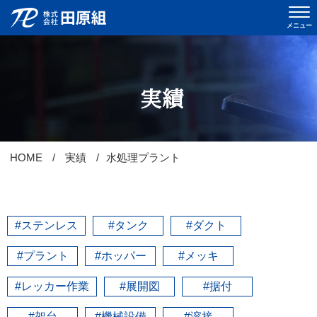
メニュー
おしらせ
実績
当社について
会社概要
HOME
実績
水処理プラント
事業内容
実績
#ステンレス
#タンク
#ダクト
採用情報
#プラント
#ホッパー
#メッキ
先輩インタビュー
#レッカー作業
#展開図
#据付
スタッフブログ
#架台
#機械設備
#溶接