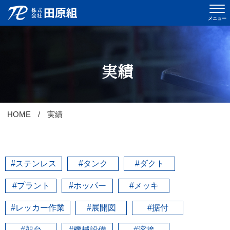
メニュー
おしらせ
実績
当社について
会社概要
HOME
実績
事業内容
実績
#ステンレス
#タンク
#ダクト
採用情報
#プラント
#ホッパー
#メッキ
先輩インタビュー
#レッカー作業
#展開図
#据付
スタッフブログ
#架台
#機械設備
#溶接