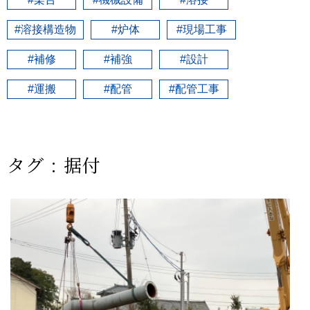
募集要項
#溶接構造物
#炉体
#現場工事
#補修
#補強
#設計
#運搬
#配管
#配管工事
お問い合わせ
タグ : 据付