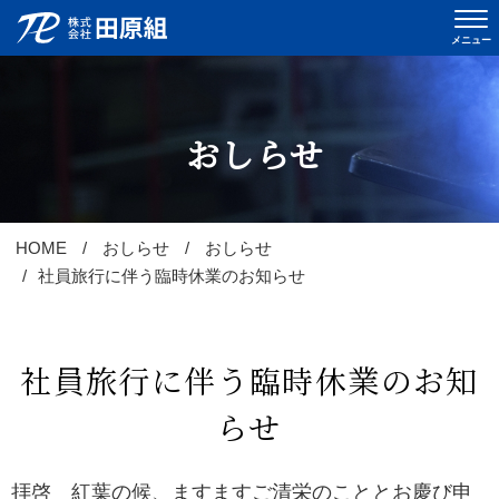
メニュー
おしらせ
おしらせ
当社について
会社概要
HOME
おしらせ
おしらせ
事業内容
社員旅行に伴う臨時休業のお知らせ
実績
社員旅行に伴う臨時休業のお知
採用情報
らせ
先輩インタビュー
スタッフブログ
拝啓 紅葉の候、ますますご清栄のこととお慶び申