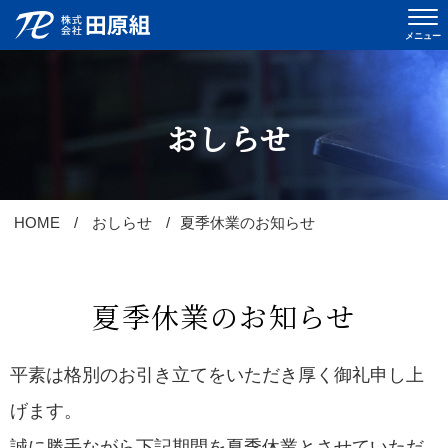
メニュー
おしらせ
おしらせ
当社について
会社概要
HOME
おしらせ
夏季休業のお知らせ
事業内容
実績
夏季休業のお知らせ
採用情報
平素は格別のお引き立てをいただき厚く御礼申し上
先輩インタビュー
げます。
スタッフブログ
誠に勝手ながら下記期間を夏季休業とさせていただ